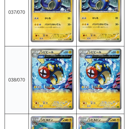
037
/070
038
/070