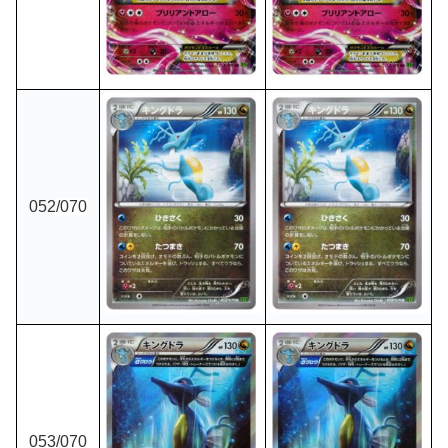
052
/070
053
/070