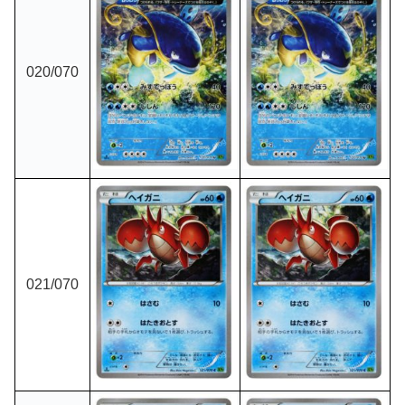
020
/070
021
/070