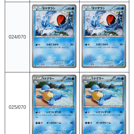
024
/070
025
/070