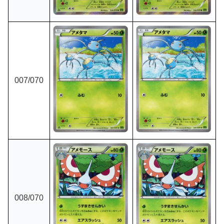
007
/070
008
/070