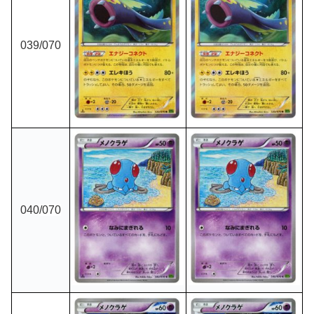
039
/070
040
/070