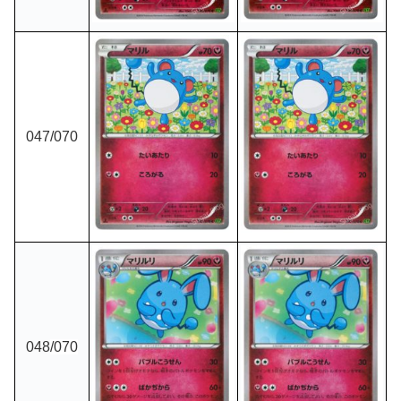
047
/070
048
/070