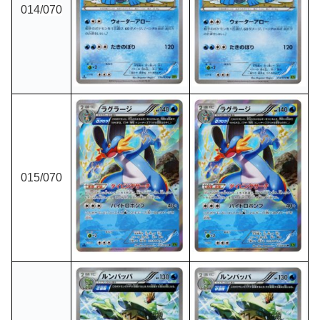
014
/070
015
/070