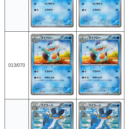
013
/070