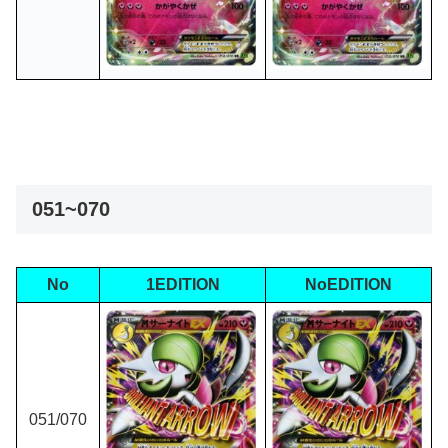
051~070
No
1EDITION
NoEDITION
051/070