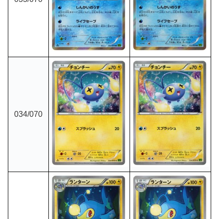
034
/070