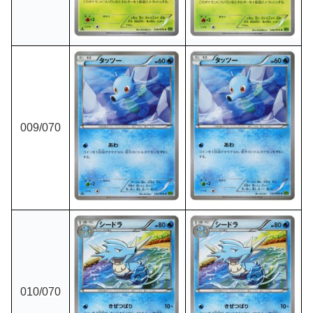
009
/070
010
/070