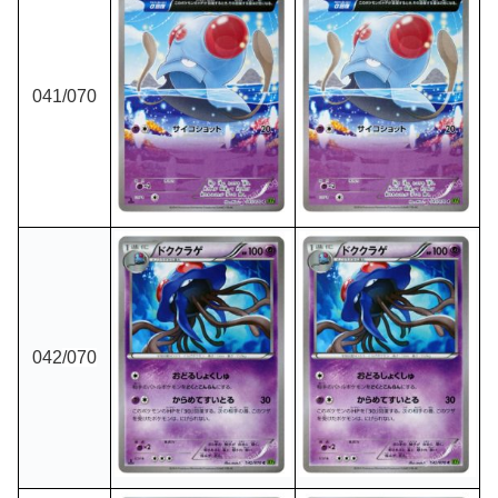
041
/070
042
/070