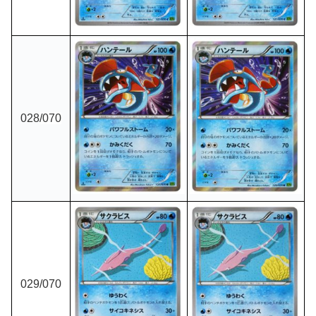
028
/070
029
/070