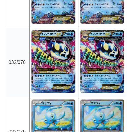
032
/070
033
/070