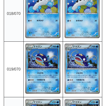
018
/070
019
/070