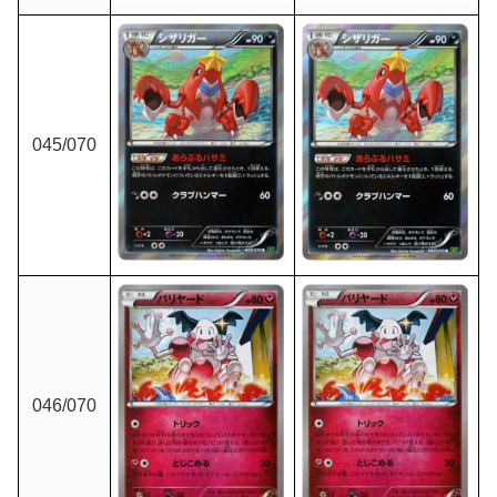
045
/070
046
/070