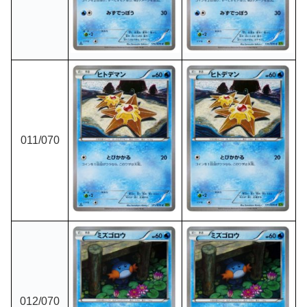
011
/070
012
/070