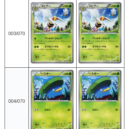
003
/070
004
/070