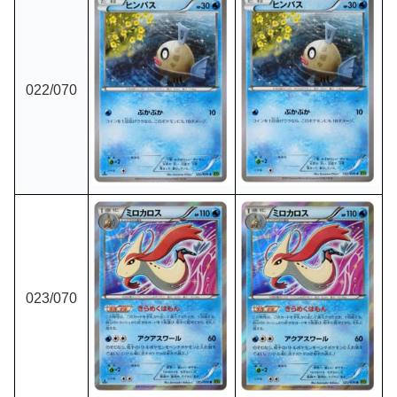
022
/070
023
/070