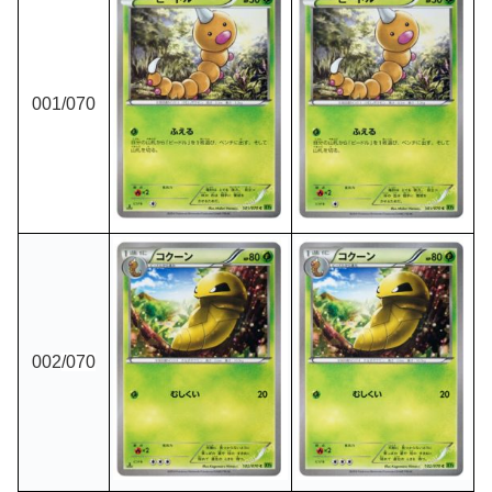
001/070
002
/070