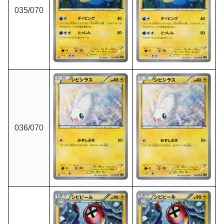
035
/070
036
/070