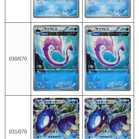
030
/070
031
/070