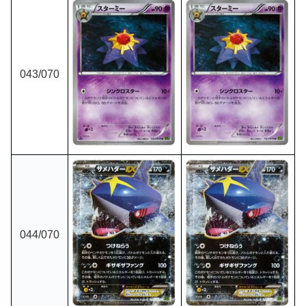
043
/070
044
/070