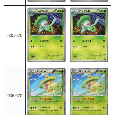
005
/070
006
/070