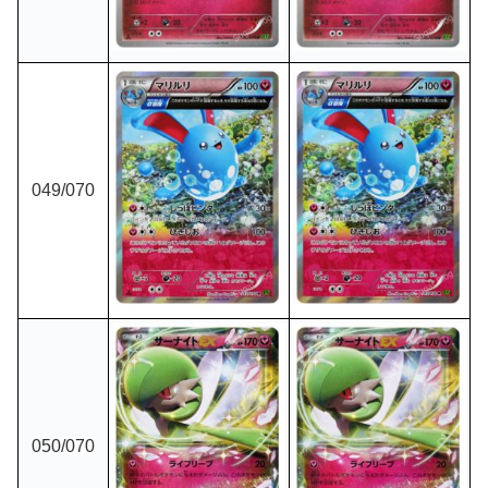
049
/070
050
/070