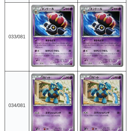
033/081
034/081