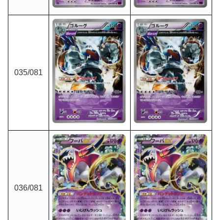
035/081
036/081