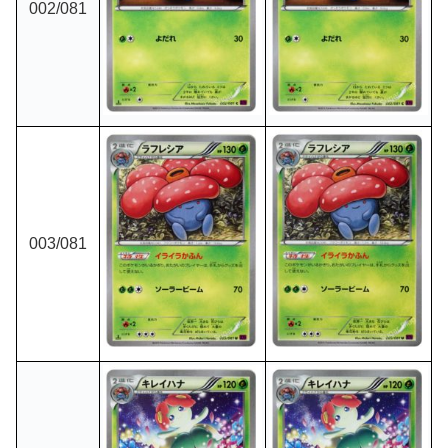
002/081
003/081