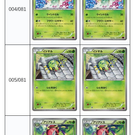
004/081
005/081