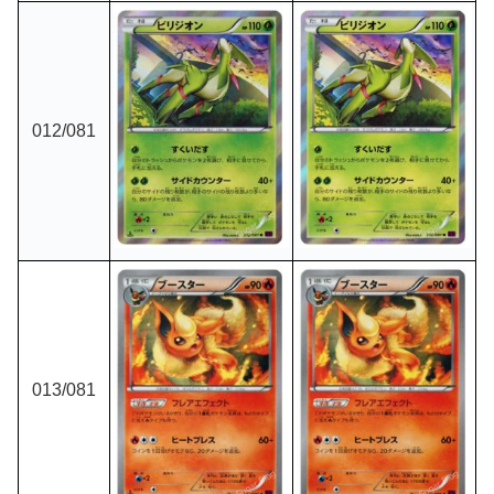
012/081
013/081