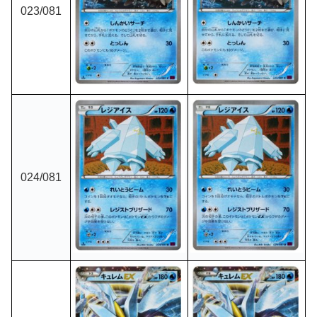
023/081
024/081