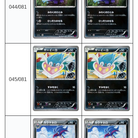
044/081
045/081