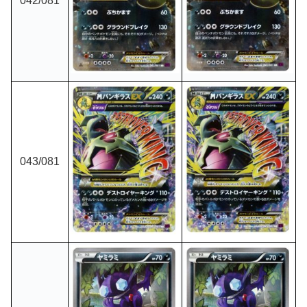
042/081
043/081