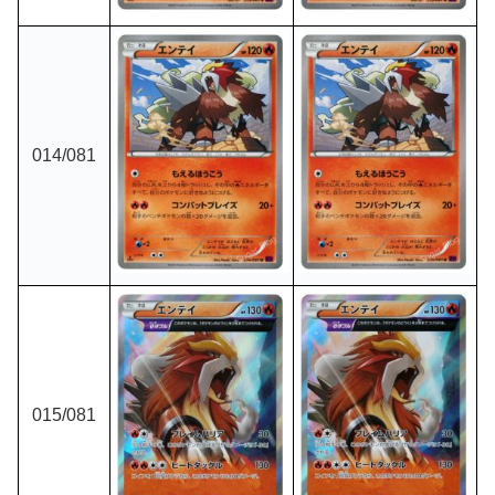
014/081
015/081