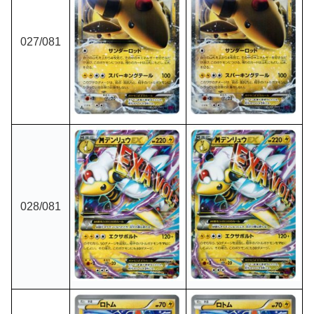
027/081
028/081