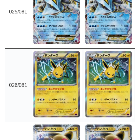
025/081
026/081