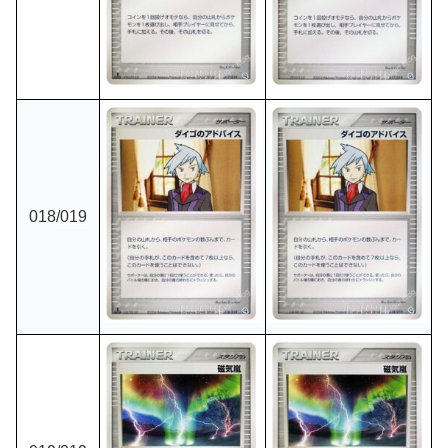
018
/019