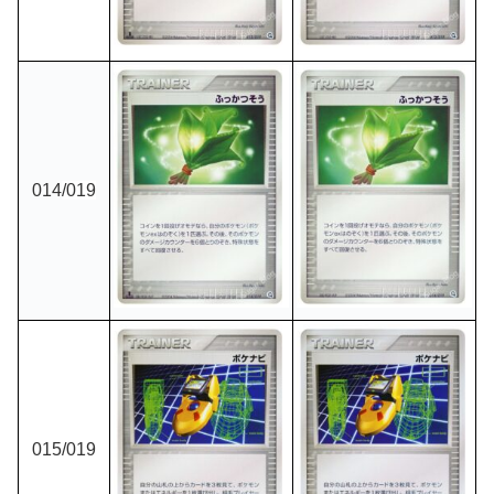
014
/019
015
/019