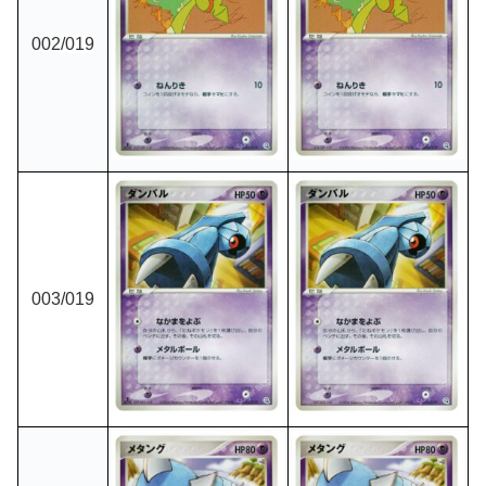
002
/019
003
/019