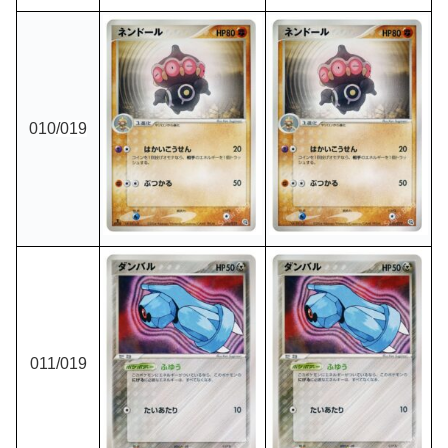
010
/019
011
/019