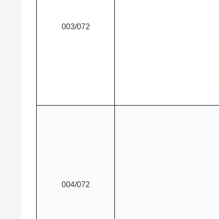
003/072
004/072