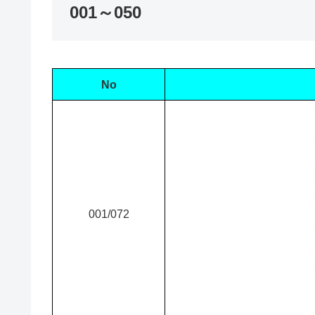
001～050
No
001/072