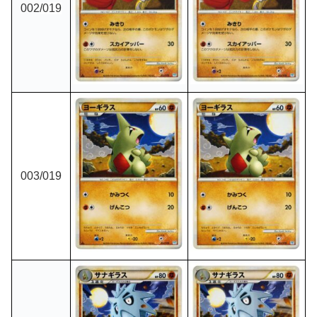
002
/019
003
/019