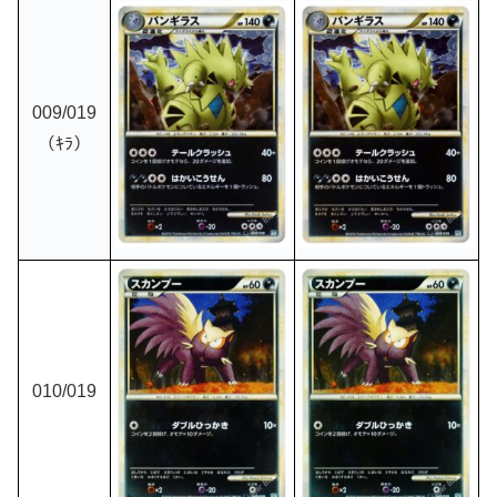
009/019
（ｷﾗ）
010
/019