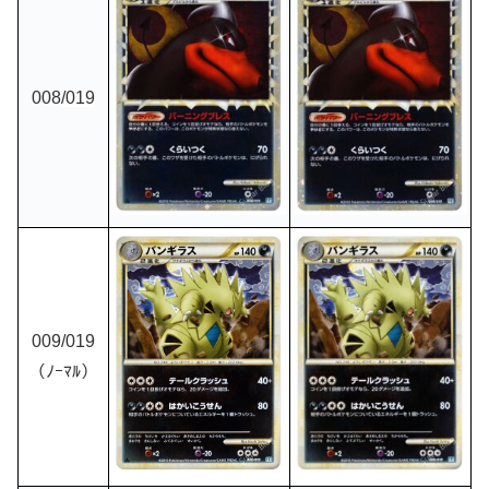
008
/019
009
/019
（ﾉｰﾏﾙ）