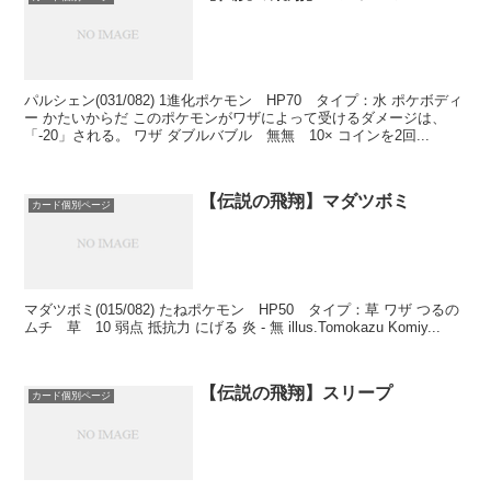
パルシェン(031/082) 1進化ポケモン HP70 タイプ：水 ポケボディ
ー かたいからだ このポケモンがワザによって受けるダメージは、
「-20」される。 ワザ ダブルバブル 無無 10× コインを2回...
【伝説の飛翔】マダツボミ
カード個別ページ
マダツボミ(015/082) たねポケモン HP50 タイプ：草 ワザ つるの
ムチ 草 10 弱点 抵抗力 にげる 炎 - 無 illus.Tomokazu Komiy...
【伝説の飛翔】スリープ
カード個別ページ