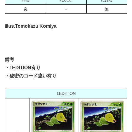
弱点
抵抗力
にげる
炎
–
無
illus.Tomokazu Komiya
備考
・1EDITION有り
・秘密のコード違い有り
1EDITION