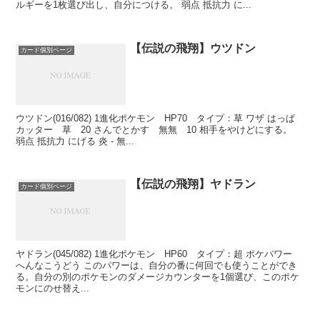
ルギーを1枚選び出し、自分につける。 弱点 抵抗力 に...
【伝説の飛翔】ウツドン
カード個別ページ
ウツドン(016/082) 1進化ポケモン HP70 タイプ：草 ワザ はっぱ
カッター 草 20 さんでとかす 無無 10 相手をやけどにする。
弱点 抵抗力 にげる 炎 - 無...
【伝説の飛翔】ヤドラン
カード個別ページ
ヤドラン(045/082) 1進化ポケモン HP60 タイプ：超 ポケパワー
へんなこうどう このパワーは、自分の番に何回でも使うことができ
る。自分の別のポケモンのダメージカウンターを1個選び、このポケ
モンにのせ替え...